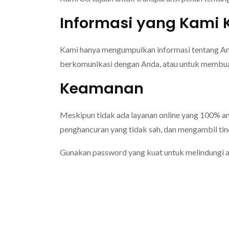
Informasi yang Kami
Kami hanya mengumpulkan informasi tentang And
berkomunikasi dengan Anda, atau untuk membuat
Keamanan
Meskipun tidak ada layanan online yang 100% am
penghancuran yang tidak sah, dan mengambil ti
Gunakan password yang kuat untuk melindungi 