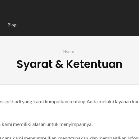
Blog
Home
Syarat & Ketentuan
asi pribadi yang kami kumpulkan tentang Anda melalui layanan k
 kami memiliki alasan untuk menyimpannya.
ng cara kami mengumpulkan, menggunakan, dan membagikan inform