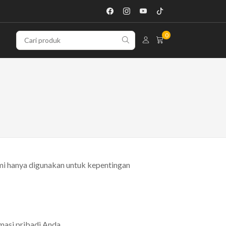
0
ami hanya digunakan untuk kepentingan
asi pribadi Anda.