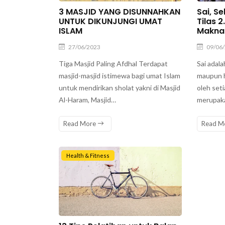
3 MASJID YANG DISUNNAHKAN
Sai, S
UNTUK DIKUNJUNGI UMAT
Tilas 
ISLAM
Makna
27/06/2023
09/06
Tiga Masjid Paling Afdhal Terdapat
Sai adal
masjid-masjid istimewa bagi umat Islam
maupun h
untuk mendirikan sholat yakni di Masjid
oleh seti
Al-Haram, Masjid…
merupaka
Read More
Read M
Health & Fitness