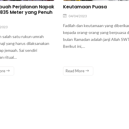
ebuah Perjalanan Napak
Keutamaan Puasa
2.835 Meter yang Penuh
04/04/2023
Fadilah dan keutamaan yang diberika
/2023
kepada orang-orang yang berpuasa d
ah salah satu rukun umrah
bulan Ramadan adalah janji Allah SWT
aji yang harus dilaksanakan
Berikut ini,…
ap jemaah. Sai sendiri
n ritual…
ore
Read More